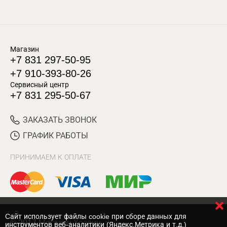
Магазин
+7 831 297-50-95
+7 910-393-80-26
Сервисный центр
+7 831 295-50-67
ЗАКАЗАТЬ ЗВОНОК
ГРАФИК РАБОТЫ
ПРИНИМАЕМ К ОПЛАТЕ
Cайт использует файлы cookie при сборе данных для
© 2017 Магазин Хозяин
инструментов веб-аналитики (Яндекс.Метрика и т.д.)