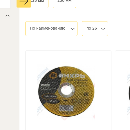
125 мм
230 мм
По наименованию
по 26