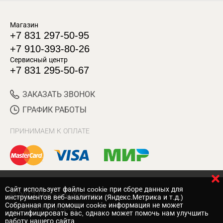
Магазин
+7 831 297-50-95
+7 910-393-80-26
Сервисный центр
+7 831 295-50-67
ЗАКАЗАТЬ ЗВОНОК
ГРАФИК РАБОТЫ
ПРИНИМАЕМ К ОПЛАТЕ
Cайт использует файлы cookie при сборе данных для
© 2017 Магазин Хозяин
инструментов веб-аналитики (Яндекс.Метрика и т.д.)
Собранная при помощи cookie информация не может
Нижний Новгород
идентифицировать вас, однако может помочь нам улучшить
работу нашего сайта.