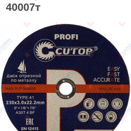
40007т