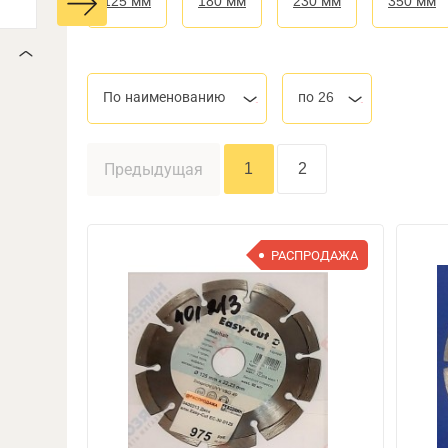
125 мм
180 мм
230 мм
350 мм
По наименованию
по 26
1
2
Предыдущая
РАСПРОДАЖА