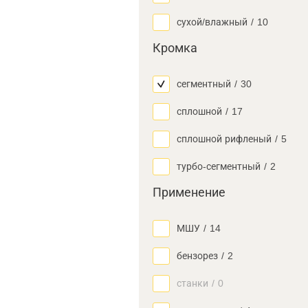
сухой/влажный
/
10
Кромка
сегментный
/
30
сплошной
/
17
сплошной рифленый
/
5
турбо-сегментный
/
2
Применение
МШУ
/
14
бензорез
/
2
станки
/
0