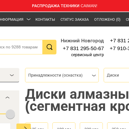
РАСПРОДАЖА ТЕХНИКИ CAIMAN!
НФОРМАЦИЯ
КОНТАКТЫ
СТАТУС ЗАКАЗА
ОТЛОЖЕНО
(0)
С
+7 831 
Нижний Новгород
+7 831 295-50-67
+7 910-
сервисный центр
Принадлежности (оснастка)
Диски
Диски алмазны
(сегментная кр