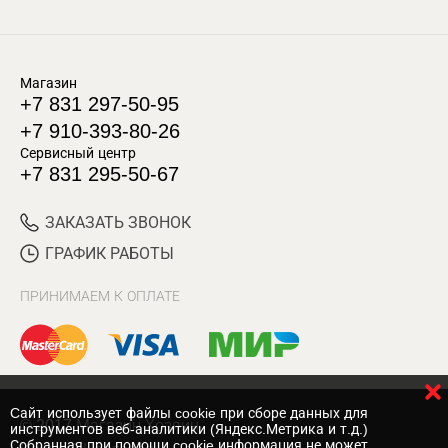
Магазин
+7 831 297-50-95
+7 910-393-80-26
Сервисный центр
+7 831 295-50-67
ЗАКАЗАТЬ ЗВОНОК
ГРАФИК РАБОТЫ
ПРИНИМАЕМ К ОПЛАТЕ
Cайт использует файлы cookie при сборе данных для
© 2017 Магазин Хозяин
инструментов веб-аналитики (Яндекс.Метрика и т.д.)
Собранная при помощи cookie информация не может