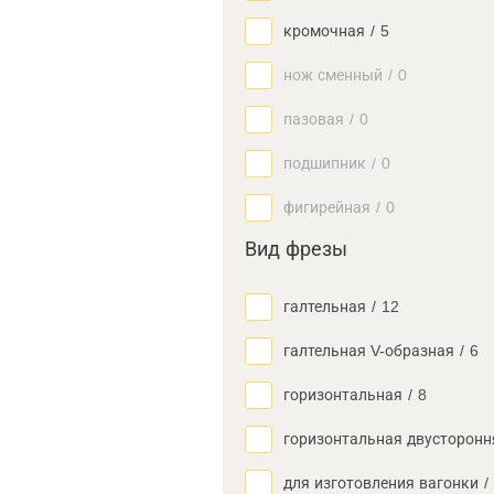
кромочная
/
5
нож сменный
/
0
пазовая
/
0
подшипник
/
0
фигирейная
/
0
Вид фрезы
галтельная
/
12
галтельная V-образная
/
6
горизонтальная
/
8
горизонтальная двусторонн
для изготовления вагонки
/