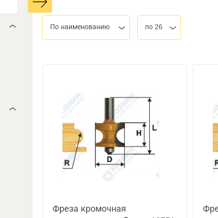
По наименованию
по 26
Фреза кромочная
Фре