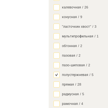
калевочная
/
26
конусная
/
9
"ласточкин хвост"
/
3
мультипрофильная
/
1
обгонная
/
2
пазовая
/
2
пазо-шиповая
/
2
полустержневая
/
5
прямая
/
28
радиусная
/
5
рамочная
/
4