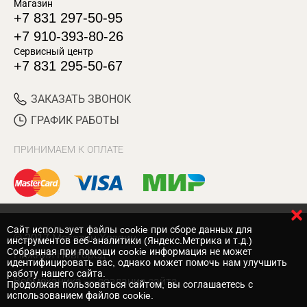
Магазин
+7 831 297-50-95
+7 910-393-80-26
Сервисный центр
+7 831 295-50-67
ЗАКАЗАТЬ ЗВОНОК
ГРАФИК РАБОТЫ
ПРИНИМАЕМ К ОПЛАТЕ
Cайт использует файлы cookie при сборе данных для
© 2017 Магазин Хозяин
инструментов веб-аналитики (Яндекс.Метрика и т.д.)
Собранная при помощи cookie информация не может
Нижний Новгород
идентифицировать вас, однако может помочь нам улучшить
работу нашего сайта.
Вебмеханика
— создание сайта
Продолжая пользоваться сайтом, вы соглашаетесь с
использованием файлов cookie.