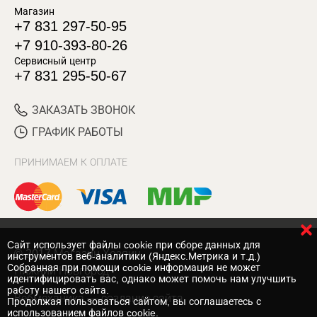
Магазин
+7 831 297-50-95
+7 910-393-80-26
Сервисный центр
+7 831 295-50-67
ЗАКАЗАТЬ ЗВОНОК
ГРАФИК РАБОТЫ
ПРИНИМАЕМ К ОПЛАТЕ
Cайт использует файлы cookie при сборе данных для
© 2017 Магазин Хозяин
инструментов веб-аналитики (Яндекс.Метрика и т.д.)
Собранная при помощи cookie информация не может
Нижний Новгород
идентифицировать вас, однако может помочь нам улучшить
работу нашего сайта.
Вебмеханика
— создание сайта
Продолжая пользоваться сайтом, вы соглашаетесь с
использованием файлов cookie.