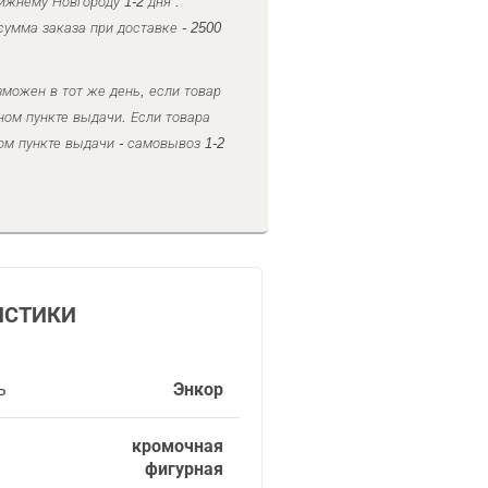
ижнему Новгороду 1-2 дня .
умма заказа при доставке - 2500
можен в тот же день, если товар
ном пункте выдачи. Если товара
ом пункте выдачи - самовывоз 1-2
ИСТИКИ
ь
Энкор
кромочная
фигурная