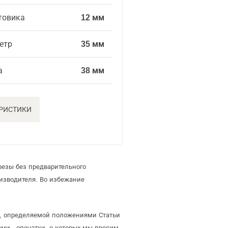
товика
12 мм
етр
35 мм
а
38 мм
ЕРИСТИКИ
резы без предварительного
изводителя. Во избежание
ой, определяемой положениями Статьи
ми - опечатки, о которых мы просим