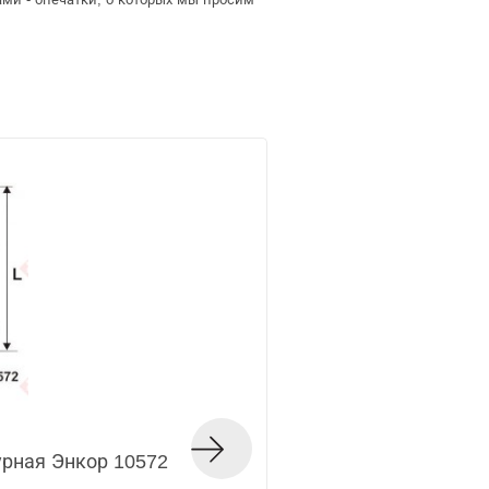
рная Энкор 10572
Фреза кромочная 