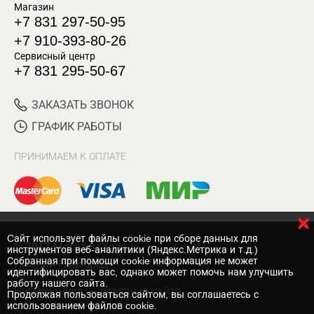
Магазин
+7 831 297-50-95
+7 910-393-80-26
Сервисный центр
+7 831 295-50-67
ЗАКАЗАТЬ ЗВОНОК
ГРАФИК РАБОТЫ
ПРИНИМАЕМ К ОПЛАТЕ
Cайт использует файлы cookie при сборе данных для
© 2017 Магазин Хозяин
инструментов веб-аналитики (Яндекс.Метрика и т.д.)
Собранная при помощи cookie информация не может
Нижний Новгород
идентифицировать вас, однако может помочь нам улучшить
работу нашего сайта.
Вебмеханика
— создание сайта
Продолжая пользоваться сайтом, вы соглашаетесь с
использованием файлов cookie.