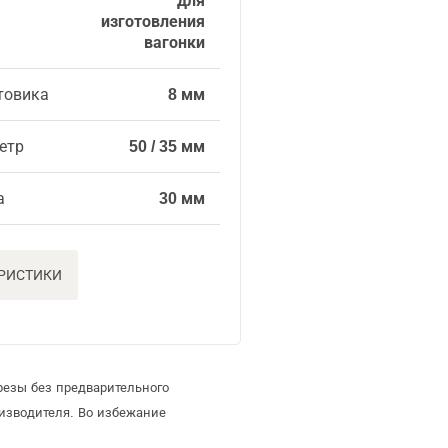
для
изготовления
вагонки
товика
8 мм
етр
50 / 35 мм
а
30 мм
ЕРИСТИКИ
резы без предварительного
изводителя. Во избежание