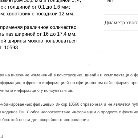
иаметром 50,8 мм и толщиной 3, 4,
Тип
ок толщиной от 0,1 до 1,6 мм;
; хвостовик с посадкой 12 мм.,
Диаметр хвос
 применяя различное количество
ь паз шириной от 16 до 17,4 мм.
ной ширины можно пользоваться
. 10593.
аво на внесение изменений в конструкцию, дизайн и комплектацию ф
информацию о фрезе с информацией на официальном сайте фирмы-про
чняйте информацию у консультантов.
омбинированных фальцевых Энкор 10560 справочная и не является пу
 кодекса РФ. Любое несоответствие информации о продукте с фактиче
обратной связи для скорейшего исправления.
Ы