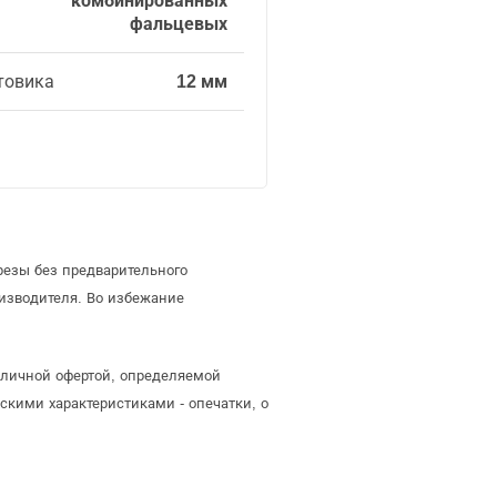
комбинированных
фальцевых
товика
12 мм
резы без предварительного
изводителя. Во избежание
бличной офертой, определяемой
скими характеристиками - опечатки, о