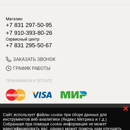
Магазин
+7 831 297-50-95
+7 910-393-80-26
Сервисный центр
+7 831 295-50-67
ЗАКАЗАТЬ ЗВОНОК
ГРАФИК РАБОТЫ
ПРИНИМАЕМ К ОПЛАТЕ
Cайт использует файлы cookie при сборе данных для
© 2017 Магазин Хозяин
инструментов веб-аналитики (Яндекс.Метрика и т.д.)
Собранная при помощи cookie информация не может
Нижний Новгород
идентифицировать вас, однако может помочь нам улучшить