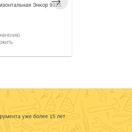
изонтальная Энкор 9325
Фреза фигирейная 
Код товара — 360588
3 847 РУБ.
ЦЕНА
РАВНЕНИЮ
КУПИТЬ
ОЖИТЬ
умента уже более 15 лет