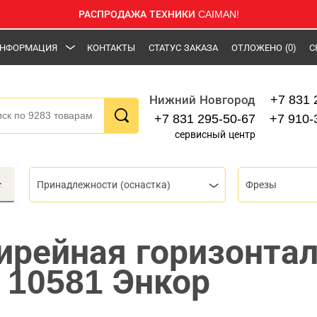
РАСПРОДАЖА ТЕХНИКИ CAIMAN!
НФОРМАЦИЯ
КОНТАКТЫ
СТАТУС ЗАКАЗА
ОТЛОЖЕНО
(0)
С
+7 831 
Нижний Новгород
+7 831 295-50-67
+7 910-
сервисный центр
Принадлежности (оснастка)
Фрезы
ирейная горизонта
8 10581 Энкор