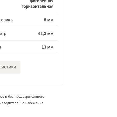
фигирейная
горизонтальная
товика
8 мм
етр
41,3 мм
а
13 мм
ЕРИСТИКИ
резы без предварительного
изводителя. Во избежание