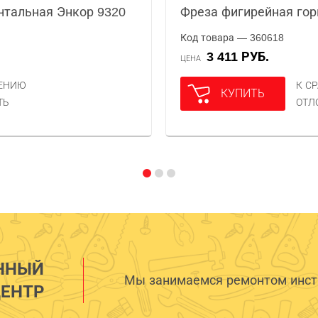
нтальная Энкор 9320
Фреза фигирейная гор
Код товара — 360618
3 411 РУБ.
ЦЕНА
НЕНИЮ
К С
КУПИТЬ
ТЬ
ОТЛ
ННЫЙ
Мы занимаемся ремонтом инстр
ЕНТР