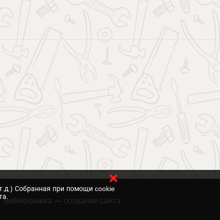
т.д.) Собранная при помощи cookie
та.
Вебмеханика
— создание сайта