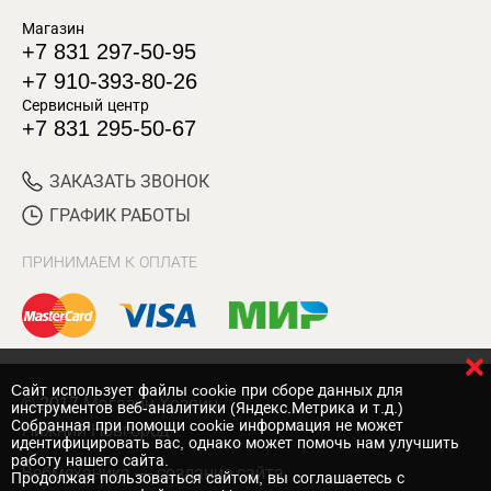
Магазин
+7 831 297-50-95
+7 910-393-80-26
Сервисный центр
+7 831 295-50-67
ЗАКАЗАТЬ ЗВОНОК
ГРАФИК РАБОТЫ
ПРИНИМАЕМ К ОПЛАТЕ
Cайт использует файлы cookie при сборе данных для
© 2017 Магазин Хозяин
инструментов веб-аналитики (Яндекс.Метрика и т.д.)
Собранная при помощи cookie информация не может
Нижний Новгород
идентифицировать вас, однако может помочь нам улучшить
работу нашего сайта.
Вебмеханика
— создание сайта
Продолжая пользоваться сайтом, вы соглашаетесь с