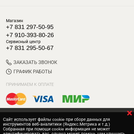
Магазин
+7 831 297-50-95
+7 910-393-80-26
Сервисный центр
+7 831 295-50-67
ЗАКАЗАТЬ ЗВОНОК
ГРАФИК РАБОТЫ
ПРИНИМАЕМ К ОПЛАТЕ
Cайт использует файлы cookie при сборе данных для
© 2017 Магазин Хозяин
инструментов веб-аналитики (Яндекс.Метрика и т.д.)
Собранная при помощи cookie информация не может
Нижний Новгород
идентифицировать вас, однако может помочь нам улучшить