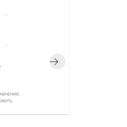
L
Цепь Unisaw SE3L
Код товара — 220933
1 342 РУБ.
ЦЕНА
РАВНЕНИЮ
КУПИТЬ
ОЖИТЬ