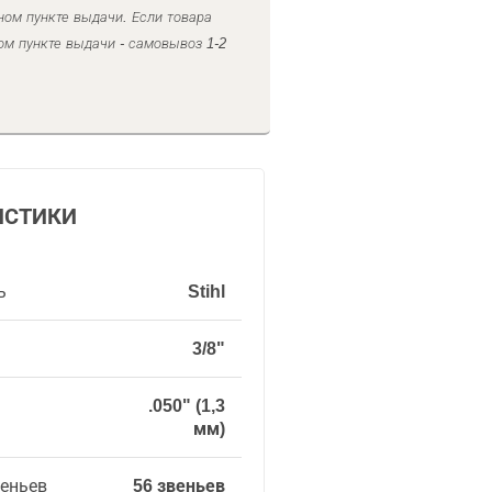
ном пункте выдачи. Если товара
ом пункте выдачи - самовывоз 1-2
ИСТИКИ
ь
Stihl
3/8"
.050" (1,3
мм)
веньев
56 звеньев