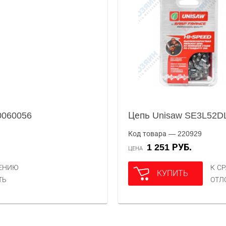
0060056
Цепь Unisaw SE3L52D
Код товара — 220929
1 251 РУБ.
ЦЕНА
НЕНИЮ
К С
КУПИТЬ
ТЬ
ОТЛ