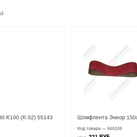
Ы
0 К100 (К-52) 55143
Шлифлента Энкор 150x
Код товара — 660249
221 РУБ.