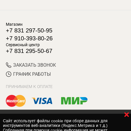
Магазин
+7 831 297-50-95
+7 910-393-80-26
Сервисный центр
+7 831 295-50-67
ЗАКАЗАТЬ ЗВОНОК
ГРАФИК РАБОТЫ
ПРИНИМАЕМ К ОПЛАТЕ
Cайт использует файлы cookie при сборе данных для
© 2017 Магазин Хозяин
инструментов веб-аналитики (Яндекс.Метрика и т.д.)
Собранная при помощи cookie информация не может