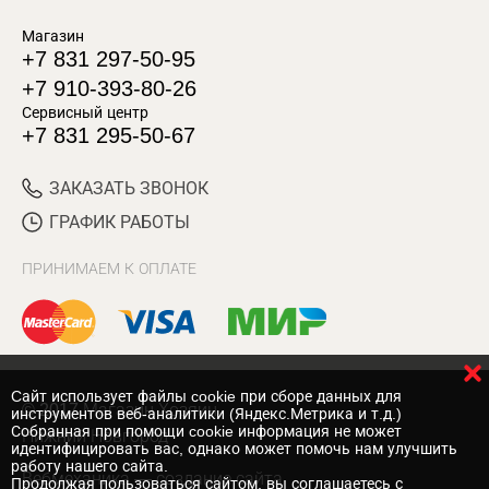
Магазин
+7 831 297-50-95
+7 910-393-80-26
Сервисный центр
+7 831 295-50-67
ЗАКАЗАТЬ ЗВОНОК
ГРАФИК РАБОТЫ
ПРИНИМАЕМ К ОПЛАТЕ
Cайт использует файлы cookie при сборе данных для
© 2017 Магазин Хозяин
инструментов веб-аналитики (Яндекс.Метрика и т.д.)
Собранная при помощи cookie информация не может
Нижний Новгород
идентифицировать вас, однако может помочь нам улучшить
работу нашего сайта.
Вебмеханика
— создание сайта
Продолжая пользоваться сайтом, вы соглашаетесь с