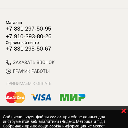
Магазин
+7 831 297-50-95
+7 910-393-80-26
Сервисный центр
+7 831 295-50-67
ЗАКАЗАТЬ ЗВОНОК
ГРАФИК РАБОТЫ
ПРИНИМАЕМ К ОПЛАТЕ
Cайт использует файлы cookie при сборе данных для
© 2017 Магазин Хозяин
инструментов веб-аналитики (Яндекс.Метрика и т.д.)
Собранная при помощи cookie информация не может
Нижний Новгород