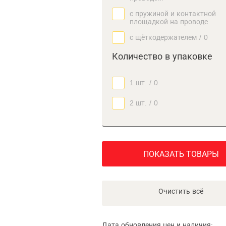
с пружиной и контактной
площадкой на проводе
с щёткодержателем
/
0
Количество в упаковке
1 шт.
/
0
2 шт.
/
0
ПОКАЗАТЬ ТОВАРЫ
Очистить всё
Дата обновления цен и наличия: