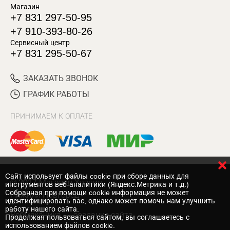
Магазин
+7 831 297-50-95
+7 910-393-80-26
Сервисный центр
+7 831 295-50-67
ЗАКАЗАТЬ ЗВОНОК
ГРАФИК РАБОТЫ
ПРИНИМАЕМ К ОПЛАТЕ
Cайт использует файлы cookie при сборе данных для
© 2017 Магазин Хозяин
инструментов веб-аналитики (Яндекс.Метрика и т.д.)
Собранная при помощи cookie информация не может
Нижний Новгород
идентифицировать вас, однако может помочь нам улучшить
работу нашего сайта.
Вебмеханика
— создание сайта
Продолжая пользоваться сайтом, вы соглашаетесь с
использованием файлов cookie.