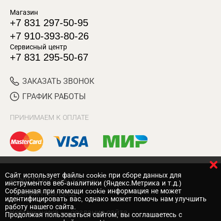
Магазин
+7 831 297-50-95
+7 910-393-80-26
Сервисный центр
+7 831 295-50-67
ЗАКАЗАТЬ ЗВОНОК
ГРАФИК РАБОТЫ
ПРИНИМАЕМ К ОПЛАТЕ
Cайт использует файлы cookie при сборе данных для
© 2017 Магазин Хозяин
инструментов веб-аналитики (Яндекс.Метрика и т.д.)
Собранная при помощи cookie информация не может
Нижний Новгород
идентифицировать вас, однако может помочь нам улучшить
работу нашего сайта.
Вебмеханика
— создание сайта
Продолжая пользоваться сайтом, вы соглашаетесь с