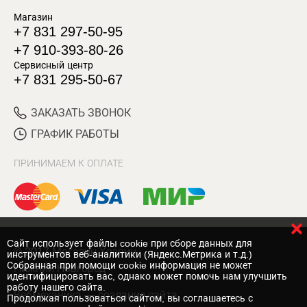
Магазин
+7 831 297-50-95
+7 910-393-80-26
Сервисный центр
+7 831 295-50-67
ЗАКАЗАТЬ ЗВОНОК
ГРАФИК РАБОТЫ
ПРИНИМАЕМ К ОПЛАТЕ
Cайт использует файлы cookie при сборе данных для
© 2017 Магазин Хозяин
инструментов веб-аналитики (Яндекс.Метрика и т.д.)
Собранная при помощи cookie информация не может
Нижний Новгород
идентифицировать вас, однако может помочь нам улучшить
работу нашего сайта.
Вебмеханика
— создание сайта
Продолжая пользоваться сайтом, вы соглашаетесь с