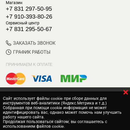
Магазин
+7 831 297-50-95
+7 910-393-80-26
Сервисный центр
+7 831 295-50-67
ЗАКАЗАТЬ ЗВОНОК
ГРАФИК РАБОТЫ
ПРИНИМАЕМ К ОПЛАТЕ
Cайт использует файлы cookie при сборе данных для
© 2017 Магазин Хозяин
инструментов веб-аналитики (Яндекс.Метрика и т.д.)
Собранная при помощи cookie информация не может
Нижний Новгород
идентифицировать вас, однако может помочь нам улучшить
работу нашего сайта.
Вебмеханика
— создание сайта
Продолжая пользоваться сайтом, вы соглашаетесь с
использованием файлов cookie.