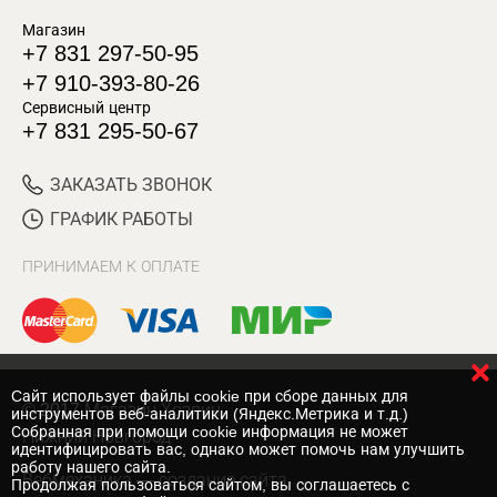
Магазин
+7 831 297-50-95
+7 910-393-80-26
Сервисный центр
+7 831 295-50-67
ЗАКАЗАТЬ ЗВОНОК
ГРАФИК РАБОТЫ
ПРИНИМАЕМ К ОПЛАТЕ
Cайт использует файлы cookie при сборе данных для
© 2017 Магазин Хозяин
инструментов веб-аналитики (Яндекс.Метрика и т.д.)
Собранная при помощи cookie информация не может
Нижний Новгород
идентифицировать вас, однако может помочь нам улучшить
работу нашего сайта.
Вебмеханика
— создание сайта
Продолжая пользоваться сайтом, вы соглашаетесь с