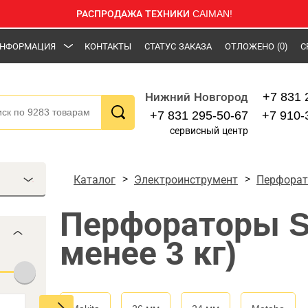
РАСПРОДАЖА ТЕХНИКИ CAIMAN!
НФОРМАЦИЯ
КОНТАКТЫ
СТАТУС ЗАКАЗА
ОТЛОЖЕНО
(0)
С
+7 831 
Нижний Новгород
+7 831 295-50-67
+7 910-
сервисный центр
Каталог
Электроинструмент
Перфора
Перфораторы S
менее 3 кг)