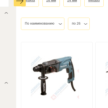
Makita
26 мм
24 мм
Metabo
По наименованию
по 26