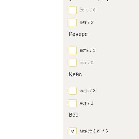
есть
/
0
нет
/
2
Реверс
есть
/
3
нет
/
0
Кейс
есть
/
3
нет
/
1
Вес
менее 3 кг
/
6