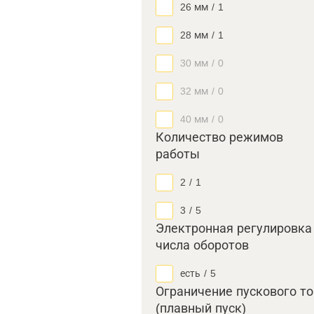
26 мм
/
1
28 мм
/
1
30 мм
/
0
32 мм
/
0
40 мм
/
0
Количество режимов
работы
2
/
1
3
/
5
Электронная регулировка
числа оборотов
есть
/
5
Ограничение пускового т
(плавный пуск)