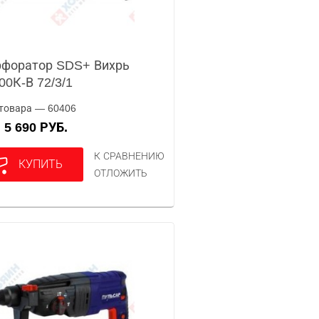
форатор SDS+ Вихрь
00К-В 72/3/1
товара — 60406
5 690 РУБ.
А
К СРАВНЕНИЮ
КУПИТЬ
ОТЛОЖИТЬ