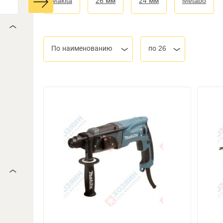
Makita
26 мм
24 мм
Metabo
По наименованию
по 26