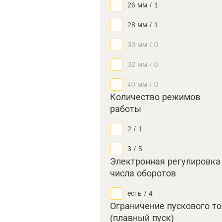
26 мм
/
1
28 мм
/
1
30 мм
/
0
32 мм
/
0
40 мм
/
0
Количество режимов
работы
2
/
1
3
/
5
Электронная регулировка
числа оборотов
есть
/
4
Ограничение пускового т
(плавный пуск)