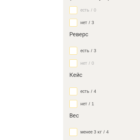
есть
/
0
нет
/
3
Реверс
есть
/
3
нет
/
0
Кейс
есть
/
4
нет
/
1
Вес
менее 3 кг
/
4