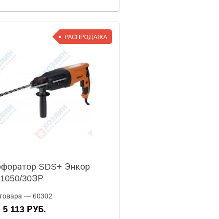
РАСПРОДАЖА
форатор SDS+ Энкор
1050/30ЭР
товара — 60302
5 113 РУБ.
А