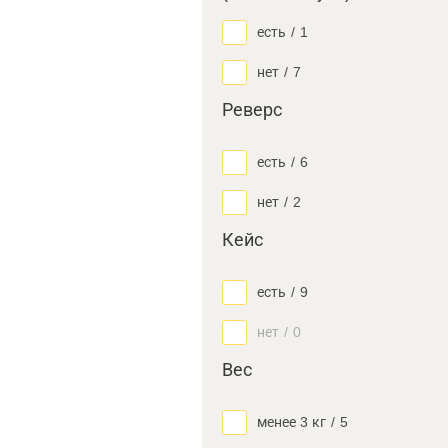
есть
/
1
нет
/
7
Реверс
есть
/
6
нет
/
2
Кейс
есть
/
9
нет
/
0
Вес
менее 3 кг
/
5