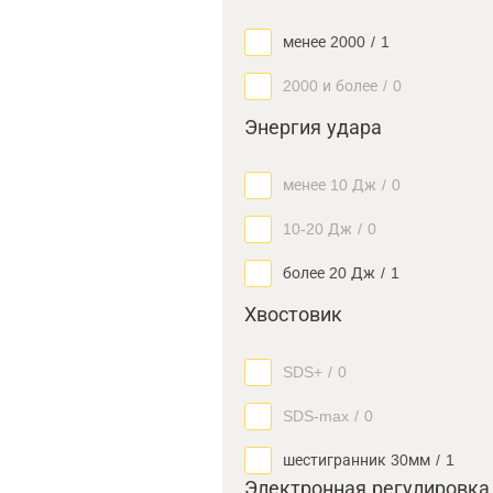
менее 2000
/
1
2000 и более
/
0
Энергия удара
менее 10 Дж
/
0
10-20 Дж
/
0
более 20 Дж
/
1
Хвостовик
SDS+
/
0
SDS-max
/
0
шестигранник 30мм
/
1
Электронная регулировка