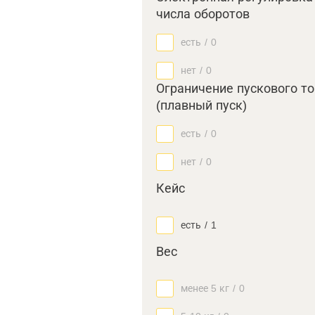
числа оборотов
есть
/
0
нет
/
0
Ограничение пускового т
(плавный пуск)
есть
/
0
нет
/
0
Кейс
есть
/
1
Вес
менее 5 кг
/
0