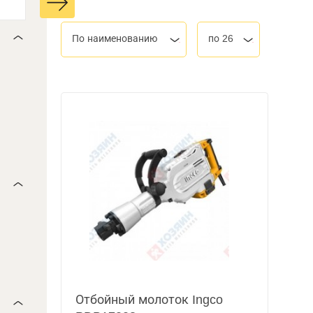
По наименованию
по 26
Отбойный молоток Ingco