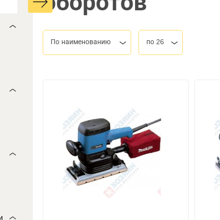
оборотов
По наименованию
по 26
и