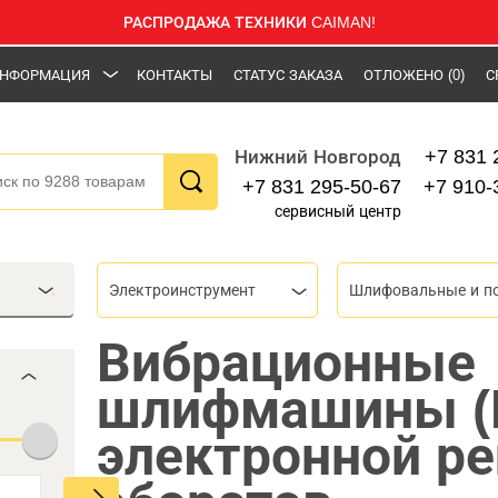
РАСПРОДАЖА ТЕХНИКИ CAIMAN!
НФОРМАЦИЯ
КОНТАКТЫ
СТАТУС ЗАКАЗА
ОТЛОЖЕНО
(0)
С
+7 831 
Нижний Новгород
+7 831 295-50-67
+7 910-
сервисный центр
Электроинструмент
Вибрационные
шлифмашины (
электронной ре