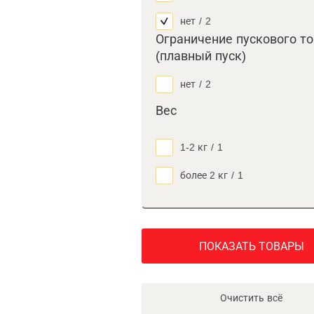
нет
/
2
Ограничение пускового т
(плавный пуск)
нет
/
2
Вес
1-2 кг
/
1
более 2 кг
/
1
ПОКАЗАТЬ ТОВАРЫ
Очистить всё