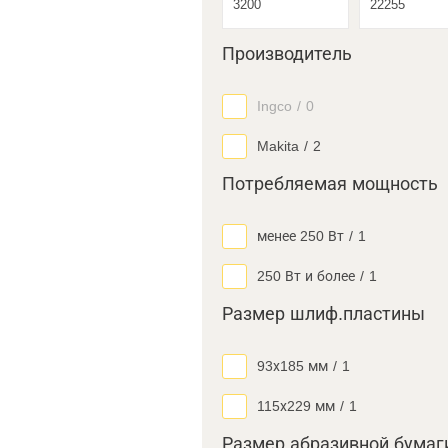
Производитель
Ingco
/
0
Makita
/
2
Потребляемая мощность
менее 250 Вт
/
1
250 Вт и более
/
1
Размер шлиф.пластины
93х185 мм
/
1
115х229 мм
/
1
Размер абразивной бумаг