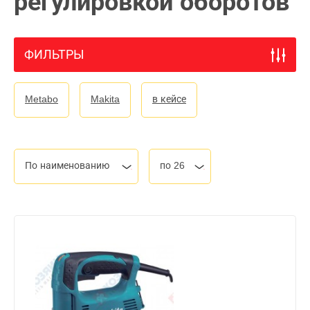
регулировкой оборотов
ФИЛЬТРЫ
Metabo
Makita
в кейсе
По наименованию
по 26