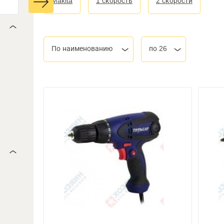
Makita
1 скорость
2 скорости
По наименованию
по 26