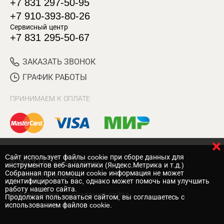
+7 831 297-50-95
+7 910-393-80-26
Сервисный центр
+7 831 295-50-67
ЗАКАЗАТЬ ЗВОНОК
ГРАФИК РАБОТЫ
ПРИНИМАЕМ К ОПЛАТЕ
Cайт использует файлы cookie при сборе данных для
© 2017 Магазин Хозяин
инструментов веб-аналитики (Яндекс.Метрика и т.д.)
Собранная при помощи cookie информация не может
Нижний Новгород
идентифицировать вас, однако может помочь нам улучшить
работу нашего сайта.
Вебмеханика
— создание сайта
Продолжая пользоваться сайтом, вы соглашаетесь с
использованием файлов cookie.