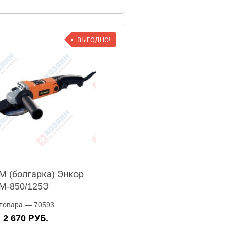
ВЫГОДНО!
 (болгарка) Энкор
М-850/125Э
товара — 70593
2 670 РУБ.
А