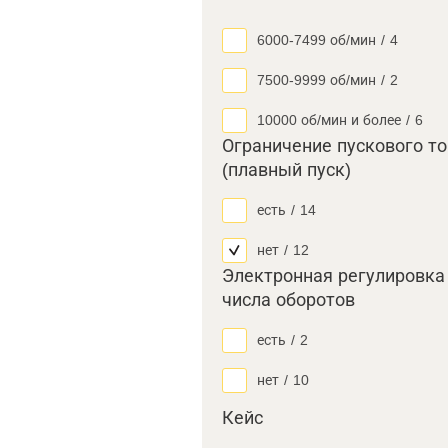
6000-7499 об/мин
/
4
7500-9999 об/мин
/
2
10000 об/мин и более
/
6
Ограничение пускового т
(плавный пуск)
есть
/
14
нет
/
12
Электронная регулировка
числа оборотов
есть
/
2
нет
/
10
Кейс