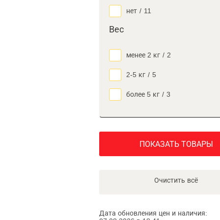
нет
/
11
Вес
менее 2 кг
/
2
2-5 кг
/
5
более 5 кг
/
3
ПОКАЗАТЬ ТОВАРЫ
Очистить всё
Дата обновления цен и наличия: