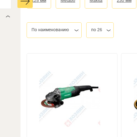
125 мм
Metabo
Makita
230 мм
По наименованию
по 26