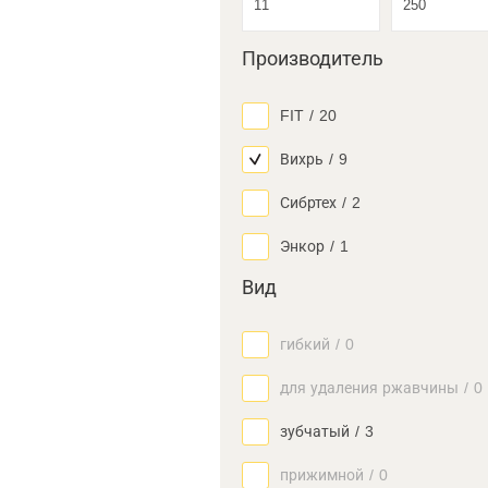
Производитель
FIT
/
20
Вихрь
/
9
Сибртех
/
2
Энкор
/
1
Вид
гибкий
/
0
для удаления ржавчины
/
0
зубчатый
/
3
прижимной
/
0