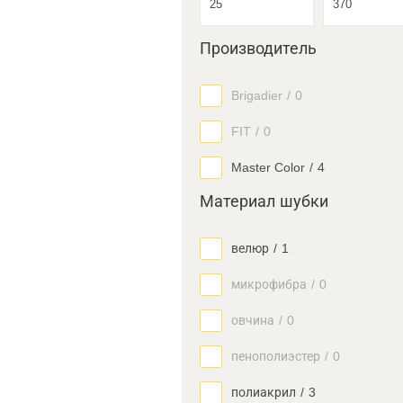
Производитель
Brigadier
/
0
FIT
/
0
Master Color
/
4
Материал шубки
велюр
/
1
микрофибра
/
0
овчина
/
0
пенополиэстер
/
0
полиакрил
/
3