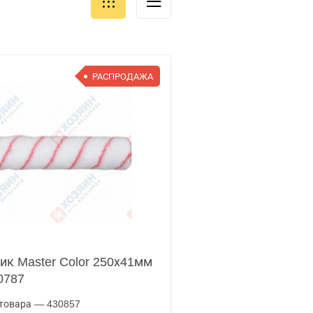
РАСПРОДАЖА
ик Master Color 250х41мм
0787
товара — 430857