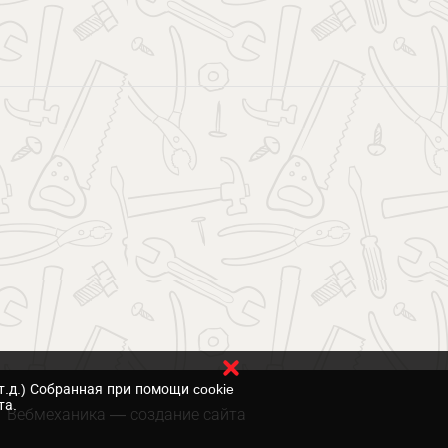
т.д.) Собранная при помощи cookie
та.
Вебмеханика
— создание сайта