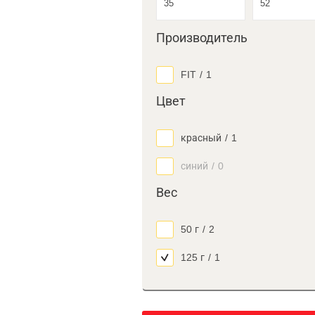
Производитель
FIT
/
1
Цвет
красный
/
1
синий
/
0
Вес
50 г
/
2
125 г
/
1