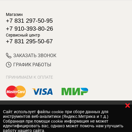
Магазин
+7 831 297-50-95
+7 910-393-80-26
Сервисный центр
+7 831 295-50-67
ЗАКАЗАТЬ ЗВОНОК
ГРАФИК РАБОТЫ
ПРИНИМАЕМ К ОПЛАТЕ
Cайт использует файлы cookie при сборе данных для
© 2017 Магазин Хозяин
инструментов веб-аналитики (Яндекс.Метрика и т.д.)
Собранная при помощи cookie информация не может
Нижний Новгород
идентифицировать вас, однако может помочь нам улучшить
работу нашего сайта.