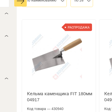
По наименованию
по 26
РАСПРОДАЖА
Кельма каменщика FIT 180мм
Кел
04917
049
Код товара — 430940
Код 