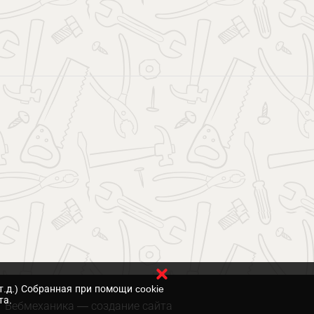
т.д.) Собранная при помощи cookie
та.
Вебмеханика
— создание сайта