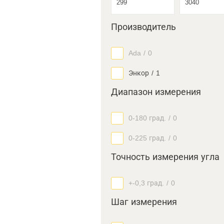
Производитель
Ada
/
0
Энкор
/
1
Диапазон измерения
0-180 град.
/
0
0-225 град.
/
0
Точность измерения угла
+-0,3 град.
/
0
Шаг измерения