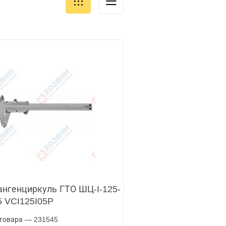
нгенциркуль ГТО ШЦ-I-125-
5 VCI125I05P
товара — 231545