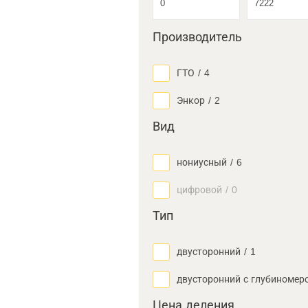
Производитель
ГТО
/
4
Энкор
/
2
Вид
нониусный
/
6
цифровой
/
0
Тип
двусторонний
/
1
двусторонний с глубиномер
Цена деления