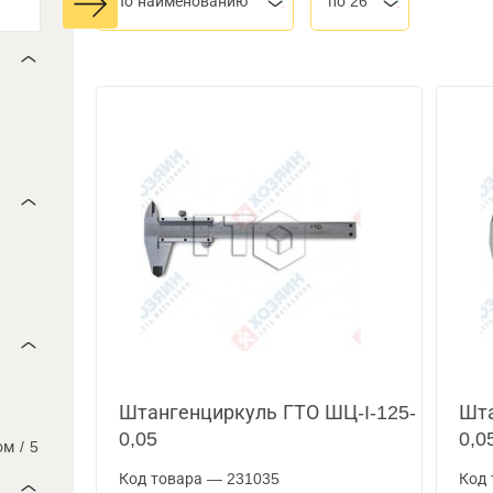
По наименованию
по 26
Штангенциркуль ГТО ШЦ-I-125-
Шта
0,05
0,0
ом
/
5
Код товара — 231035
Код 