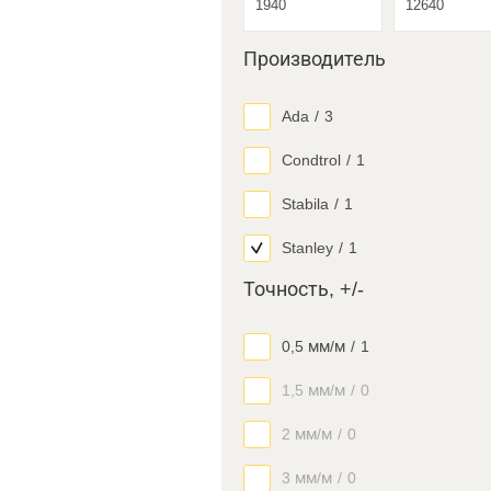
Производитель
Ada
/
3
Condtrol
/
1
Stabila
/
1
Stanley
/
1
Точность, +/-
0,5 мм/м
/
1
1,5 мм/м
/
0
2 мм/м
/
0
3 мм/м
/
0