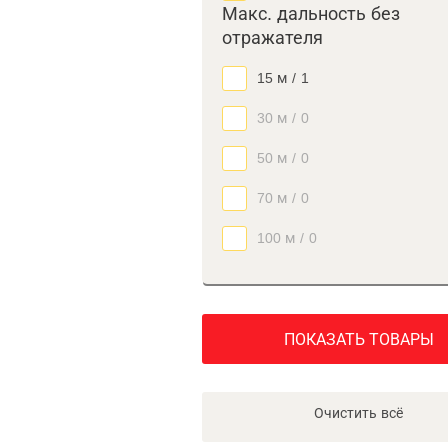
Макс. дальность без
отражателя
15 м
/
1
30 м
/
0
50 м
/
0
70 м
/
0
100 м
/
0
ПОКАЗАТЬ ТОВАРЫ
Очистить всё