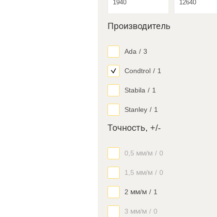
Производитель
Ada
/
3
Condtrol
/
1
Stabila
/
1
Stanley
/
1
Точность, +/-
0,5 мм/м
/
0
1,5 мм/м
/
0
2 мм/м
/
1
3 мм/м
/
0