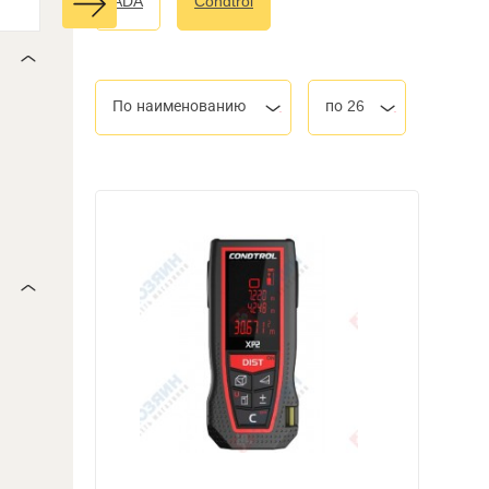
ADA
Condtrol
По наименованию
по 26