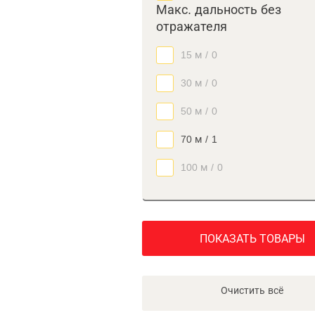
Макс. дальность без
отражателя
15 м
/
0
30 м
/
0
50 м
/
0
70 м
/
1
100 м
/
0
ПОКАЗАТЬ ТОВАРЫ
Очистить всё