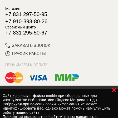
Магазин
+7 831 297-50-95
+7 910-393-80-26
Сервисный центр
+7 831 295-50-67
ЗАКАЗАТЬ ЗВОНОК
ГРАФИК РАБОТЫ
ПРИНИМАЕМ К ОПЛАТЕ
Cайт использует файлы cookie при сборе данных для
© 2017 Магазин Хозяин
инструментов веб-аналитики (Яндекс.Метрика и т.д.)
Собранная при помощи cookie информация не может
Нижний Новгород
идентифицировать вас, однако может помочь нам улучшить
работу нашего сайта.
Вебмеханика
— создание сайта
Продолжая пользоваться сайтом, вы соглашаетесь с