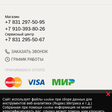
Магазин
+7 831 297-50-95
+7 910-393-80-26
Сервисный центр
+7 831 295-50-67
ЗАКАЗАТЬ ЗВОНОК
ГРАФИК РАБОТЫ
ПРИНИМАЕМ К ОПЛАТЕ
Cайт использует файлы cookie при сборе данных для
© 2017 Магазин Хозяин
инструментов веб-аналитики (Яндекс.Метрика и т.д.)
Собранная при помощи cookie информация не может
Нижний Новгород
идентифицировать вас, однако может помочь нам улучшить