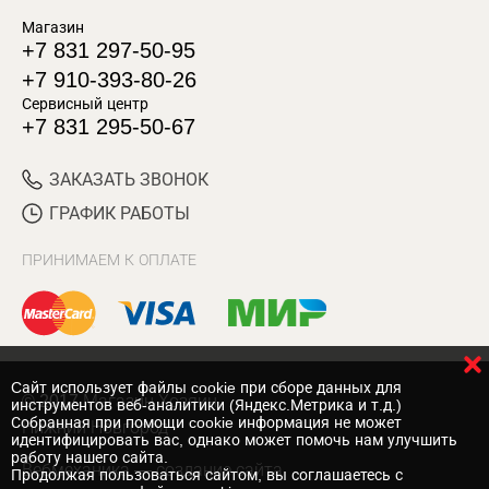
Магазин
+7 831 297-50-95
+7 910-393-80-26
Сервисный центр
+7 831 295-50-67
ЗАКАЗАТЬ ЗВОНОК
ГРАФИК РАБОТЫ
ПРИНИМАЕМ К ОПЛАТЕ
Cайт использует файлы cookie при сборе данных для
© 2017 Магазин Хозяин
инструментов веб-аналитики (Яндекс.Метрика и т.д.)
Собранная при помощи cookie информация не может
Нижний Новгород
идентифицировать вас, однако может помочь нам улучшить
работу нашего сайта.
Вебмеханика
— создание сайта
Продолжая пользоваться сайтом, вы соглашаетесь с