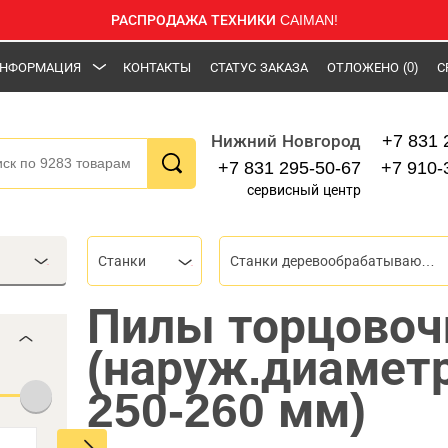
РАСПРОДАЖА ТЕХНИКИ CAIMAN!
НФОРМАЦИЯ
КОНТАКТЫ
СТАТУС ЗАКАЗА
ОТЛОЖЕНО
(0)
С
+7 831 
Нижний Новгород
+7 831 295-50-67
+7 910-
сервисный центр
Станки
Станки деревообрабатывающие
Пилы торцово
(наруж.диамет
250-260 мм)