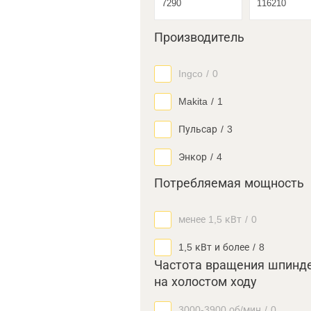
Производитель
Ingco
/
0
Makita
/
1
Пульсар
/
3
Энкор
/
4
Потребляемая мощность
менее 1,5 кВт
/
0
1,5 кВт и более
/
8
Частота вращения шпинд
на холостом ходу
3000-3900 об/мин
/
0