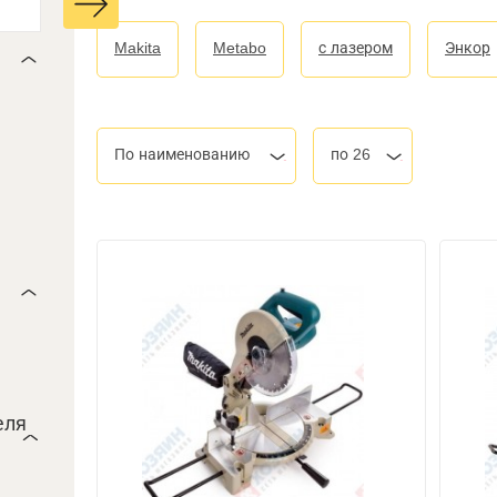
Makita
Metabo
с лазером
Энкор
По наименованию
по 26
еля