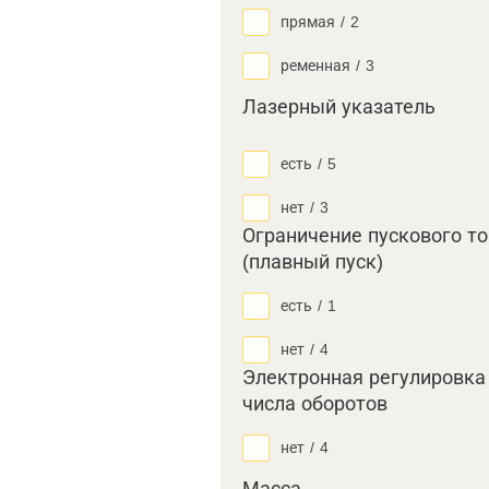
прямая
/
2
ременная
/
3
Лазерный указатель
есть
/
5
нет
/
3
Ограничение пускового т
(плавный пуск)
есть
/
1
нет
/
4
Электронная регулировка
числа оборотов
нет
/
4